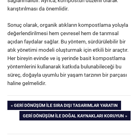
sağlanmalıdır. Ayrıca, kompostun düzenli olarak
karıştırılması da önemlidir.
Sonuç olarak, organik atıkların kompostlama yoluyla
değerlendirilmesi hem çevresel hem de tarımsal
açıdan faydalar sağlar. Bu yöntem, sürdürülebilir bir
atık yönetimi modeli oluşturmak için etkili bir araçtır.
Her bireyin evinde ve iş yerinde basit kompostlama
yöntemlerini kullanarak katkıda bulunabileceği bu
süreç, doğayla uyumlu bir yaşam tarzının bir parçası
haline gelmelidir.
Yazı
PREVIOUS
GERI DÖNÜŞÜM İLE SIRA DIŞI TASARIMLAR YARATIN
POST:
NEXT
GERI DÖNÜŞÜM İLE DOĞAL KAYNAKLARI KORUYUN
gezinmesi
POST: