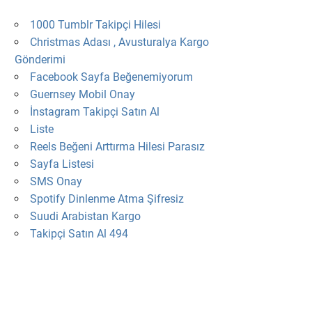
1000 Tumblr Takipçi Hilesi
Christmas Adası , Avusturalya Kargo
Gönderimi
Facebook Sayfa Beğenemiyorum
Guernsey Mobil Onay
İnstagram Takipçi Satın Al
Liste
Reels Beğeni Arttırma Hilesi Parasız
Sayfa Listesi
SMS Onay
Spotify Dinlenme Atma Şifresiz
Suudi Arabistan Kargo
Takipçi Satın Al 494