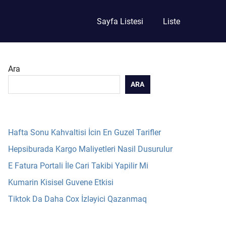
Sayfa Listesi
Liste
Ara
ARA
Hafta Sonu Kahvaltisi İcin En Guzel Tarifler
Hepsiburada Kargo Maliyetleri Nasil Dusurulur
E Fatura Portali İle Cari Takibi Yapilir Mi
Kumarin Kisisel Guvene Etkisi
Tiktok Da Daha Cox İzləyici Qazanmaq