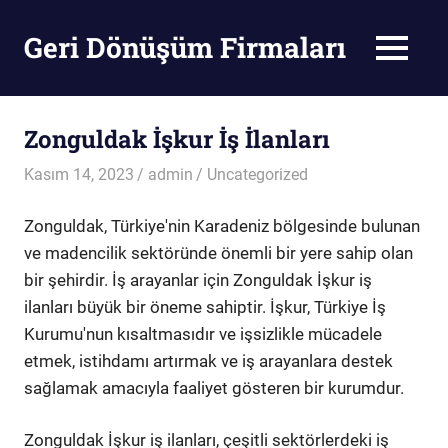
Skip
to
Geri Dönüşüm Firmaları
MENU
content
Geri
Dönüşüm
Firmaları
Zonguldak İşkur İş İlanları
Kasım 14, 2023
admin
Uncategorized
Zonguldak, Türkiye'nin Karadeniz bölgesinde bulunan
ve madencilik sektöründe önemli bir yere sahip olan
bir şehirdir. İş arayanlar için Zonguldak İşkur iş
ilanları büyük bir öneme sahiptir. İşkur, Türkiye İş
Kurumu'nun kısaltmasıdır ve işsizlikle mücadele
etmek, istihdamı artırmak ve iş arayanlara destek
sağlamak amacıyla faaliyet gösteren bir kurumdur.
Zonguldak İşkur iş ilanları, çeşitli sektörlerdeki iş