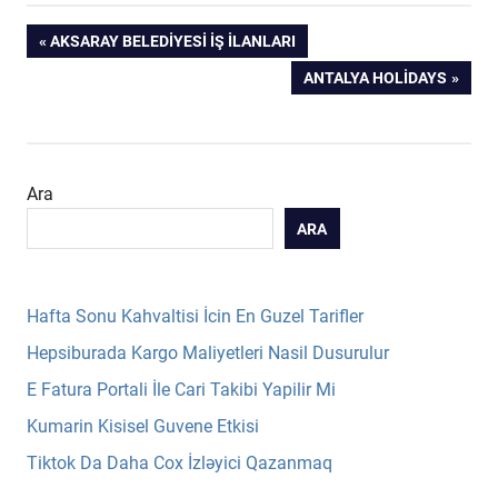
Yazı
PREVIOUS
AKSARAY BELEDIYESI İŞ İLANLARI
POST:
NEXT
ANTALYA HOLIDAYS
gezinmesi
POST:
Ara
ARA
Hafta Sonu Kahvaltisi İcin En Guzel Tarifler
Hepsiburada Kargo Maliyetleri Nasil Dusurulur
E Fatura Portali İle Cari Takibi Yapilir Mi
Kumarin Kisisel Guvene Etkisi
Tiktok Da Daha Cox İzləyici Qazanmaq