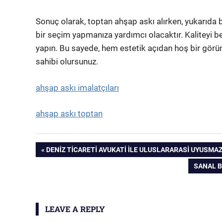
Sonuç olarak, toptan ahşap askı alırken, yukarıda b
bir seçim yapmanıza yardımcı olacaktır. Kaliteyi be
yapın. Bu sayede, hem estetik açıdan hoş bir gör
sahibi olursunuz.
ahşap askı imalatçıları
ahşap askı toptan
Yazı
PREVIOUS
DENIZ TICARETI AVUKATI İLE ULUSLARARASI UYUSMA
POST:
NEXT
SANAL B
gezinmesi
POST:
LEAVE A REPLY