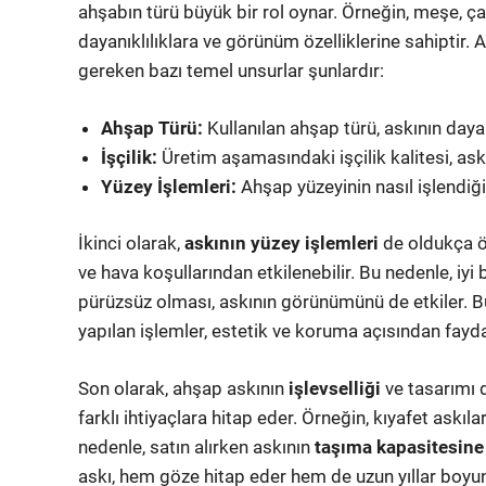
ahşabın türü büyük bir rol oynar. Örneğin, meşe, çam
dayanıklılıklara ve görünüm özelliklerine sahiptir. 
gereken bazı temel unsurlar şunlardır:
Ahşap Türü:
Kullanılan ahşap türü, askının dayanı
İşçilik:
Üretim aşamasındaki işçilik kalitesi, as
Yüzey İşlemleri:
Ahşap yüzeyinin nasıl işlendiği
İkinci olarak,
askının yüzey işlemleri
de oldukça ö
ve hava koşullarından etkilenebilir. Bu nedenle, iyi 
pürüzsüz olması, askının görünümünü de etkiler. 
yapılan işlemler, estetik ve koruma açısından faydal
Son olarak, ahşap askının
işlevselliği
ve tasarımı d
farklı ihtiyaçlara hitap eder. Örneğin, kıyafet askıla
nedenle, satın alırken askının
taşıma kapasitesine
askı, hem göze hitap eder hem de uzun yıllar boyu