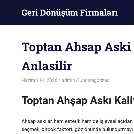
Skip
Geri Dönüşüm Firmaları
to
content
Geri
Dönüşüm
Firmaları
Toptan Ahsap Aski K
Anlasilir
Haziran 14, 2026
admin
Uncategorized
Toptan Ahşap Askı Kalit
Ahşap askılar, hem estetik hem de işlevsel açıdan 
seçmek, birçok faktörü göz önünde bulundurmayı gere