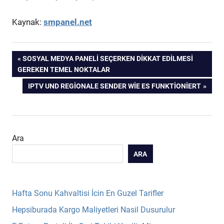
Kaynak:
smpanel.net
Yazı
PREVIOUS
SOSYAL MEDYA PANELI SEÇERKEN DIKKAT EDILMESI
POST:
GEREKEN TEMEL NOKTALAR
gezinmesi
NEXT
IPTV UND REGIONALE SENDER WIE ES FUNKTIONIERT
POST:
Ara
ARA
Hafta Sonu Kahvaltisi İcin En Guzel Tarifler
Hepsiburada Kargo Maliyetleri Nasil Dusurulur