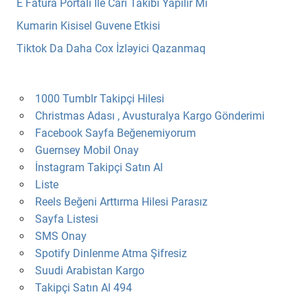
E Fatura Portali İle Cari Takibi Yapilir Mi
Kumarin Kisisel Guvene Etkisi
Tiktok Da Daha Cox İzləyici Qazanmaq
1000 Tumblr Takipçi Hilesi
Christmas Adası , Avusturalya Kargo Gönderimi
Facebook Sayfa Beğenemiyorum
Guernsey Mobil Onay
İnstagram Takipçi Satın Al
Liste
Reels Beğeni Arttırma Hilesi Parasız
Sayfa Listesi
SMS Onay
Spotify Dinlenme Atma Şifresiz
Suudi Arabistan Kargo
Takipçi Satın Al 494