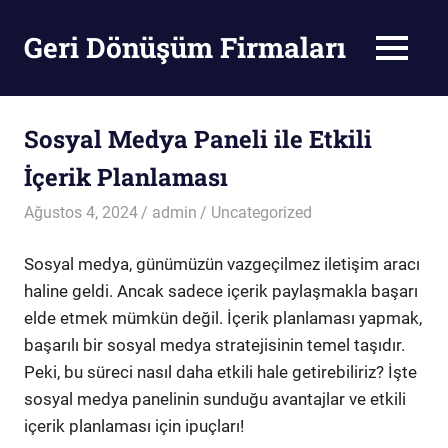
Skip
to
Geri Dönüşüm Firmaları
MENU
content
Geri
Dönüşüm
Firmaları
Sosyal Medya Paneli ile Etkili
İçerik Planlaması
Ağustos 4, 2024
admin
Uncategorized
Sosyal medya, günümüzün vazgeçilmez iletişim aracı
haline geldi. Ancak sadece içerik paylaşmakla başarı
elde etmek mümkün değil. İçerik planlaması yapmak,
başarılı bir sosyal medya stratejisinin temel taşıdır.
Peki, bu süreci nasıl daha etkili hale getirebiliriz? İşte
sosyal medya panelinin sunduğu avantajlar ve etkili
içerik planlaması için ipuçları!