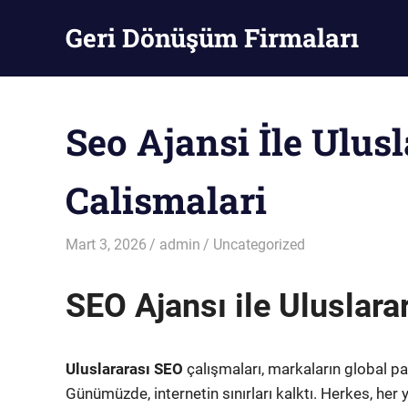
Skip
Geri Dönüşüm Firmaları
to
content
Geri
Dönüşüm
Firmaları
Seo Ajansi İle Ulus
Calismalari
Mart 3, 2026
admin
Uncategorized
SEO Ajansı ile Uluslara
Uluslararası SEO
çalışmaları, markaların global paz
Günümüzde, internetin sınırları kalktı. Herkes, her