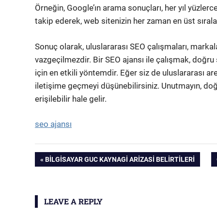
Örneğin, Google’ın arama sonuçları, her yıl yüzlerce
takip ederek, web sitenizin her zaman en üst sıral
Sonuç olarak, uluslararası SEO çalışmaları, markal
vazgeçilmezdir. Bir SEO ajansı ile çalışmak, doğru 
için en etkili yöntemdir. Eğer siz de uluslararası ar
iletişime geçmeyi düşünebilirsiniz. Unutmayın, doğ
erişilebilir hale gelir.
seo ajansı
Yazı
PREVIOUS
BILGISAYAR GUC KAYNAGI ARIZASI BELIRTILERI
POST:
gezinmesi
LEAVE A REPLY