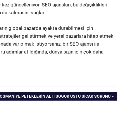
 kez güncelleniyor. SEO ajansları, bu değişiklikleri
arda kalmasını sağlar.
arın global pazarda ayakta durabilmesi için
stratejiler geliştirmek ve yerel pazarlara hitap etmek
enada var olmak istiyorsanız, bir SEO ajansı ile
ru adımlar atıldığında, dünya sizin için çok daha
NEXT
OSMANIYE PETEKLERIN ALTI SOGUK USTU SICAK SORUNU
POST: