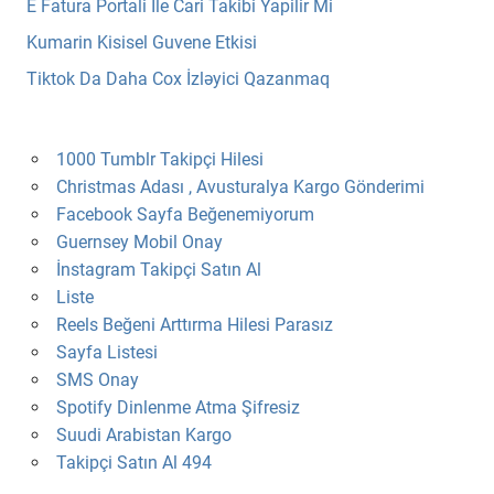
E Fatura Portali İle Cari Takibi Yapilir Mi
Kumarin Kisisel Guvene Etkisi
Tiktok Da Daha Cox İzləyici Qazanmaq
1000 Tumblr Takipçi Hilesi
Christmas Adası , Avusturalya Kargo Gönderimi
Facebook Sayfa Beğenemiyorum
Guernsey Mobil Onay
İnstagram Takipçi Satın Al
Liste
Reels Beğeni Arttırma Hilesi Parasız
Sayfa Listesi
SMS Onay
Spotify Dinlenme Atma Şifresiz
Suudi Arabistan Kargo
Takipçi Satın Al 494