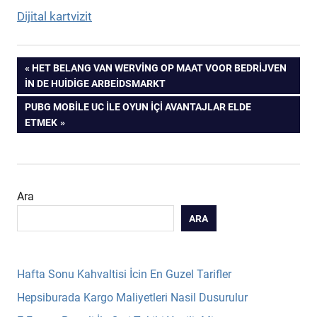
Dijital kartvizit
Yazı
PREVIOUS
HET BELANG VAN WERVING OP MAAT VOOR BEDRIJVEN
POST:
IN DE HUIDIGE ARBEIDSMARKT
gezinmesi
NEXT
PUBG MOBILE UC ILE OYUN İÇI AVANTAJLAR ELDE
POST:
ETMEK
Ara
ARA
Hafta Sonu Kahvaltisi İcin En Guzel Tarifler
Hepsiburada Kargo Maliyetleri Nasil Dusurulur