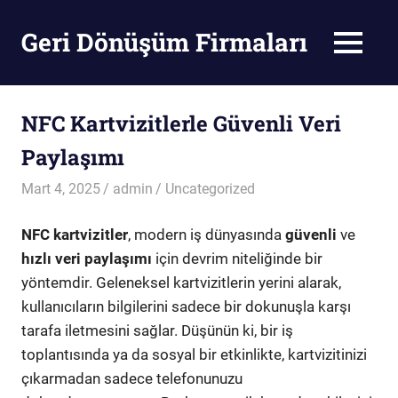
Skip
to
Geri Dönüşüm Firmaları
MENU
content
Geri
Dönüşüm
Firmaları
NFC Kartvizitlerle Güvenli Veri
Paylaşımı
Mart 4, 2025
admin
Uncategorized
NFC kartvizitler
, modern iş dünyasında
güvenli
ve
hızlı veri paylaşımı
için devrim niteliğinde bir
yöntemdir. Geleneksel kartvizitlerin yerini alarak,
kullanıcıların bilgilerini sadece bir dokunuşla karşı
tarafa iletmesini sağlar. Düşünün ki, bir iş
toplantısında ya da sosyal bir etkinlikte, kartvizitinizi
çıkarmadan sadece telefonunuzu