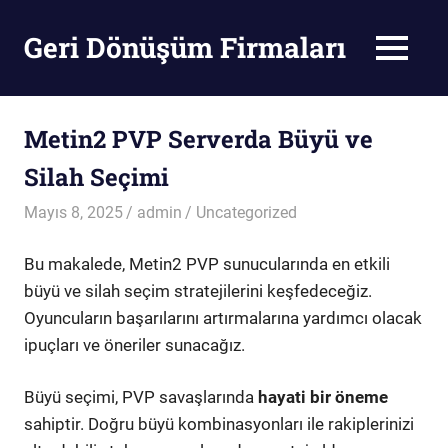
Skip
to
Geri Dönüşüm Firmaları
MENU
content
Geri
Dönüşüm
Firmaları
Metin2 PVP Serverda Büyü ve
Silah Seçimi
Mayıs 8, 2025
admin
Uncategorized
Bu makalede, Metin2 PVP sunucularında en etkili
büyü ve silah seçim stratejilerini keşfedeceğiz.
Oyuncuların başarılarını artırmalarına yardımcı olacak
ipuçları ve öneriler sunacağız.
Büyü seçimi, PVP savaşlarında
hayati bir öneme
sahiptir. Doğru büyü kombinasyonları ile rakiplerinizi