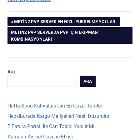
Yazı
PREVIOUS
METIN2 PVP SERVER EN HIZLI YÜKSELME YOLLARI
POST:
NEXT
METIN2 PVP SERVERDA PVP İÇIN EKIPMAN
gezinmesi
POST:
KOMBINASYONLARI
Ara
ARA
Hafta Sonu Kahvaltisi İcin En Guzel Tarifler
Hepsiburada Kargo Maliyetleri Nasil Dusurulur
E Fatura Portali İle Cari Takibi Yapilir Mi
Kumarin Kisisel Guvene Etkisi