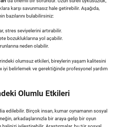
arı
da önemli bir sorundur. Uzun süreli uykusuzluk,
ıklara karşı savunmasız hale getirebilir. Aşağıda,
n bazılarını bulabilirsiniz:
stres seviyelerini artırabilir.
te bozukluklarına yol açabilir.
unlarına neden olabilir.
ndeki olumsuz etkileri, bireylerin yaşam kalitesini
nı iyi belirlemek ve gerektiğinde profesyonel yardım
deki Olumlu Etkileri
ia edilebilir. Birçok insan, kumar oynamanın sosyal
eğin, arkadaşlarınızla bir araya gelip bir oyun
 halinizi iyileştirebilir. Araştırmalar, bu tür sosyal