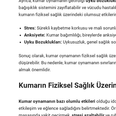
Ayrıca, kumar oynamanın getirdiği
uyku bozuklukl
bağışıklık sistemini zayıflatabilir ve vücudu hastal
kumarın fiziksel sağlık üzerindeki olumsuz etkilerini
Stres:
Sürekli kaybetme korkusu ve mali sorunlar, 
Anksiyete:
Kumar bağımlılığı, bireylerde anksiye
Uyku Bozuklukları:
Uykusuzluk, genel sağlık sor
Sonuç olarak, kumar oynamanın fiziksel sağlık üzeri
düşürebilir. Bu nedenle, kumar oynamanın sınırları
almak önemlidir.
Kumarın Fiziksel Sağlık Üzerin
Kumar oynamanın bazı olumlu etkileri
olduğu idd
etkileşim ve eğlence sağladığını belirtmektedir. Örn
masasında vakit geçirmek,
stresi azaltabilir
ve ruh