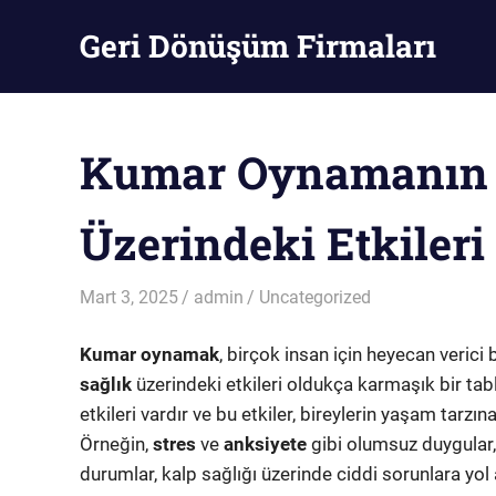
Skip
Geri Dönüşüm Firmaları
to
content
Geri
Dönüşüm
Firmaları
Kumar Oynamanın F
Üzerindeki Etkileri
Mart 3, 2025
admin
Uncategorized
Kumar oynamak
, birçok insan için heyecan verici 
sağlık
üzerindeki etkileri oldukça karmaşık bir t
etkileri vardır ve bu etkiler, bireylerin yaşam tarzı
Örneğin,
stres
ve
anksiyete
gibi olumsuz duygular,
durumlar, kalp sağlığı üzerinde ciddi sorunlara yol