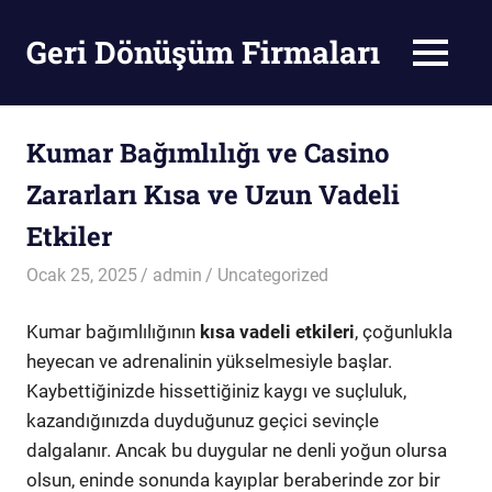
Skip
to
Geri Dönüşüm Firmaları
MENU
content
Geri
Dönüşüm
Firmaları
Kumar Bağımlılığı ve Casino
Zararları Kısa ve Uzun Vadeli
Etkiler
Ocak 25, 2025
admin
Uncategorized
Kumar bağımlılığının
kısa vadeli etkileri
, çoğunlukla
heyecan ve adrenalinin yükselmesiyle başlar.
Kaybettiğinizde hissettiğiniz kaygı ve suçluluk,
kazandığınızda duyduğunuz geçici sevinçle
dalgalanır. Ancak bu duygular ne denli yoğun olursa
olsun, eninde sonunda kayıplar beraberinde zor bir