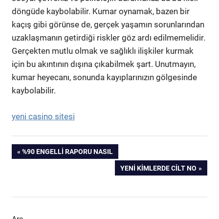
döngüde kaybolabilir. Kumar oynamak, bazen bir
kaçış gibi görünse de, gerçek yaşamın sorunlarından
uzaklaşmanın getirdiği riskler göz ardı edilmemelidir.
Gerçekten mutlu olmak ve sağlıklı ilişkiler kurmak
için bu akıntının dışına çıkabilmek şart. Unutmayın,
kumar heyecanı, sonunda kayıplarınızın gölgesinde
kaybolabilir.
yeni casino sitesi
Yazı
PREVIOUS
%90 ENGELLI RAPORU NASIL
POST:
NEXT
YENI KIMLERDE CILT NO
gezinmesi
POST: