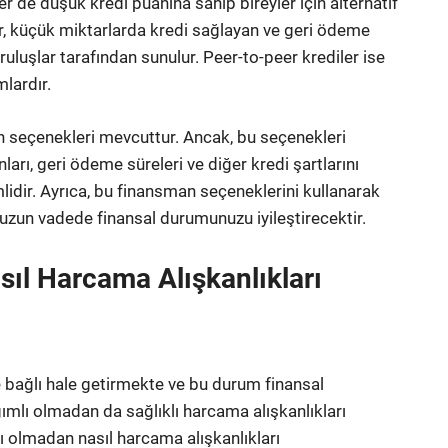
er de düşük kredi puanına sahip bireyler için alternatif
r, küçük miktarlarda kredi sağlayan ve geri ödeme
uruluşlar tarafından sunulur. Peer-to-peer krediler ise
lardır.
an seçenekleri mevcuttur. Ancak, bu seçenekleri
ları, geri ödeme süreleri ve diğer kredi şartlarını
idir. Ayrıca, bu finansman seçeneklerini kullanarak
uzun vadede finansal durumunuzu iyileştirecektir.
ıl Harcama Alışkanlıkları
 bağlı hale getirmekte ve bu durum finansal
ğımlı olmadan da sağlıklı harcama alışkanlıkları
ı olmadan nasıl harcama alışkanlıkları