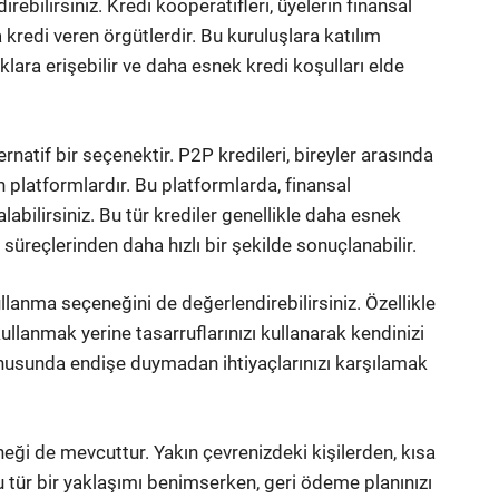
rebilirsiniz. Kredi kooperatifleri, üyelerin finansal
la kredi veren örgütlerdir. Bu kuruluşlara katılım
klara erişebilir ve daha esnek kredi koşulları elde
rnatif bir seçenektir. P2P kredileri, bireyler arasında
platformlardır. Bu platformlarda, finansal
alabilirsiniz. Bu tür krediler genellikle daha esnek
süreçlerinden daha hızlı bir şekilde sonuçlanabilir.
ullanma seçeneğini de değerlendirebilirsiniz. Özellikle
kullanmak yerine tasarruflarınızı kullanarak kendinizi
 konusunda endişe duymadan ihtiyaçlarınızı karşılamak
eği de mevcuttur. Yakın çevrenizdeki kişilerden, kısa
bu tür bir yaklaşımı benimserken, geri ödeme planınızı