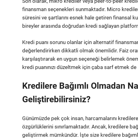
Son olarak, mikro krediler veya peer-to-peer kredil
finansman seçenekleri sunmaktadır. Micro kredile
süresini ve şartlarını esnek hale getiren finansal k
bireyler arasında doğrudan kredi sağlayan platform
Kredi puanı sorunu olanlar için alternatif finansm
değerlendirirken dikkatli olmak önemlidir. Faiz oran
karşılaştırarak en uygun seçeneği belirlemek öneml
kredi puanınızı düzeltmek için çaba sarf etmek de 
Kredilere Bağımlı Olmadan Nas
Geliştirebilirsiniz?
Günümüzde pek çok insan, harcamalarını kredilere
özgürlüklerini sınırlamaktadır. Ancak, kredilere ba
geliştirmek mümkündür. İşte size kredilere bağıml