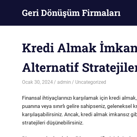
Skip
Geri Dönüşüm Firmaları
to
content
Geri
Dönüşüm
Firmaları
Kredi Almak İmkans
Alternatif Stratejile
Ocak 30, 2024
admin
Uncategorized
Finansal ihtiyaçlarınızı karşılamak için kredi almak,
puanına veya sınırlı gelire sahipseniz, geleneksel 
karşılaşabilirsiniz. Ancak, kredi almak imkansız g
stratejileri düşünebilirsiniz.