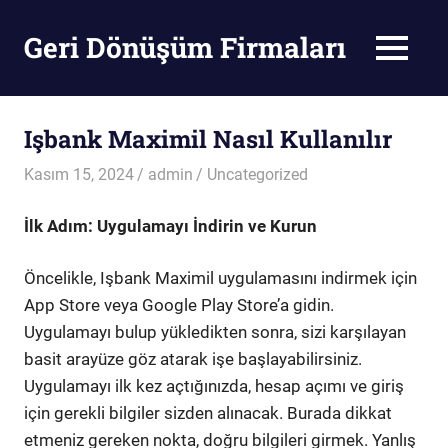
Skip
to
Geri Dönüşüm Firmaları
MENU
content
Geri
Dönüşüm
Firmaları
Işbank Maximil Nasıl Kullanılır
Kasım 15, 2024
admin
Uncategorized
İlk Adım: Uygulamayı İndirin ve Kurun
Öncelikle, Işbank Maximil uygulamasını indirmek için
App Store veya Google Play Store’a gidin.
Uygulamayı bulup yükledikten sonra, sizi karşılayan
basit arayüze göz atarak işe başlayabilirsiniz.
Uygulamayı ilk kez açtığınızda, hesap açımı ve giriş
için gerekli bilgiler sizden alınacak. Burada dikkat
etmeniz gereken nokta, doğru bilgileri girmek. Yanlış