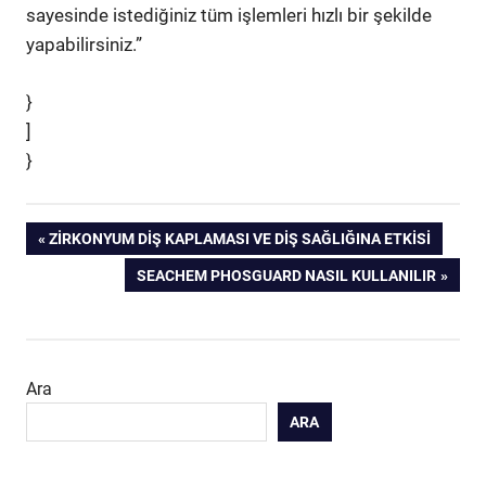
sayesinde istediğiniz tüm işlemleri hızlı bir şekilde
yapabilirsiniz.”
}
]
}
Yazı
PREVIOUS
ZIRKONYUM DIŞ KAPLAMASI VE DIŞ SAĞLIĞINA ETKISI
POST:
NEXT
SEACHEM PHOSGUARD NASIL KULLANILIR
gezinmesi
POST:
Ara
ARA