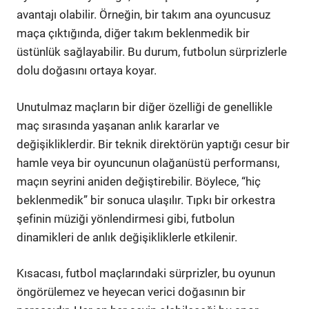
avantajı olabilir. Örneğin, bir takım ana oyuncusuz
maça çıktığında, diğer takım beklenmedik bir
üstünlük sağlayabilir. Bu durum, futbolun sürprizlerle
dolu doğasını ortaya koyar.
Unutulmaz maçların bir diğer özelliği de genellikle
maç sırasında yaşanan anlık kararlar ve
değişikliklerdir. Bir teknik direktörün yaptığı cesur bir
hamle veya bir oyuncunun olağanüstü performansı,
maçın seyrini aniden değiştirebilir. Böylece, “hiç
beklenmedik” bir sonuca ulaşılır. Tıpkı bir orkestra
şefinin müziği yönlendirmesi gibi, futbolun
dinamikleri de anlık değişikliklerle etkilenir.
Kısacası, futbol maçlarındaki sürprizler, bu oyunun
öngörülemez ve heyecan verici doğasının bir