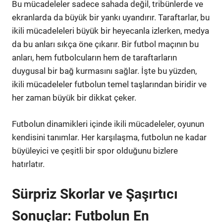
Bu mücadeleler sadece sahada değil, tribünlerde ve
ekranlarda da büyük bir yankı uyandırır. Taraftarlar, bu
ikili mücadeleleri büyük bir heyecanla izlerken, medya
da bu anları sıkça öne çıkarır. Bir futbol maçının bu
anları, hem futbolcuların hem de taraftarların
duygusal bir bağ kurmasını sağlar. İşte bu yüzden,
ikili mücadeleler futbolun temel taşlarından biridir ve
her zaman büyük bir dikkat çeker.
Futbolun dinamikleri içinde ikili mücadeleler, oyunun
kendisini tanımlar. Her karşılaşma, futbolun ne kadar
büyüleyici ve çeşitli bir spor olduğunu bizlere
hatırlatır.
Sürpriz Skorlar ve Şaşırtıcı
Sonuçlar: Futbolun En