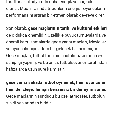
taraftarlar, stadyumda daha enerjik ve coşkulu
olurlar. Maç sırasında tribünlerin enerjisi, oyuncuların
performansını artıran bir etmen olarak devreye girer.
Son olarak,
gece maçlarının tarihî ve kültürel etkileri
de oldukça önemlidir. Özellikle büyük turnuvalarda ve
önemli karşılaşmalarda gece yarısı maçları, izleyiciler
ve oyuncular için adeta bir gelenek halini almıştır.
Gece maçları, futbol tarihinin unutulmaz anlarına ev
sahipliği yapmış ve bu anlar, futbolseverler tarafından
hafızalarda uzun süre kalmıştır.
gece yarısı sahada futbol oynamak, hem oyuncular
hem de izleyiciler için benzersiz bir deneyim sunar.
Gece maçlarının sunduğu bu özel atmosfer, futbolun
sihirli yanlarından biridir.