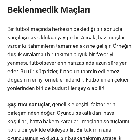
Beklenmedik Maçları
Bir futbol maçında herkesin beklediği bir sonuçla
karşılaşmak oldukça yaygındır. Ancak, bazı maçlar
vardır ki, tahminlerin tamamen aksine gelişir. Örneğin,
düşük sıralamalı bir takımın büyük bir favoriyi
yenmesi, futbolseverlerin hafızasında uzun süre yer
eder. Bu tür sürprizler, futbolun tahmin edilemez
doğasının en iyi örneklerindendir. Futbolun en çekici
yönlerinden biri de budur: Her şey olabilir!
Şaşırtıcı sonuçlar
, genellikle çeşitli faktörlerin
birleşiminden doğar. Oyuncu sakatlıkları, hava
koşulları, hatta hakem kararları, maçların sonuçlarını
köklü bir şekilde etkileyebilir. Bir takımın ana
oyuncusunun yokluğu, bir başka takımın stratejik