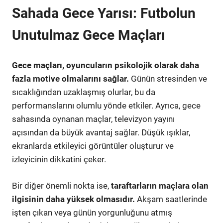
Sahada Gece Yarısı: Futbolun
Unutulmaz Gece Maçları
Gece maçları, oyuncuların psikolojik olarak daha
fazla motive olmalarını sağlar.
Günün stresinden ve
sıcaklığından uzaklaşmış olurlar, bu da
performanslarını olumlu yönde etkiler. Ayrıca, gece
sahasında oynanan maçlar, televizyon yayını
açısından da büyük avantaj sağlar. Düşük ışıklar,
ekranlarda etkileyici görüntüler oluşturur ve
izleyicinin dikkatini çeker.
Bir diğer önemli nokta ise,
taraftarların maçlara olan
ilgisinin daha yüksek olmasıdır.
Akşam saatlerinde
işten çıkan veya günün yorgunluğunu atmış