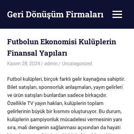
Skip
to
Geri Dönüşüm Firmaları
MENU
content
Geri
Dönüşüm
Firmaları
Futbolun Ekonomisi Kulüplerin
Finansal Yapıları
Kasım 28, 2024
admin
Uncategorized
Futbol kulüpleri, birçok farklı gelir kaynağına sahiptir.
Bilet satışları, sponsorluk anlaşmaları, yayın gelirleri
ve ürün satışları bunlardan sadece birkaçıdır.
Özellikle TV yayın hakları, kulüplerin toplam
gelirlerinin büyük bir kısmını oluşturuyor. Bu durum,
kulüplerin şampiyonluk mücadelesi vermesinin yanı
sıra, mali dengenin sağlanması açısından da hayati