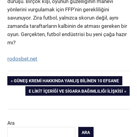
duruşu. Birçok kişi, oyunun güzelliğinin manevi
yönlerini vurgulamak için FFP’nin gerekliliğini
savunuyor. Zira futbol, yalnızca skorun değil, aynı
zamanda taraftarların kalbinin de atması gereken bir
oyun. Gerçekten, futbol endüstrisi bu yeni çağa hazır
mı?
rodosbet.net
Yazı
PREVIOUS
GÜNEŞ KREMI HAKKINDA YANLIŞ BILINEN 10 EFSANE
POST:
NEXT
E LIKIT İÇERIĞI VE SIGARA BAĞIMLILIĞI İLIŞKISI
gezinmesi
POST:
Ara
ARA