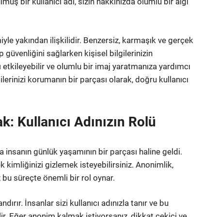
lmüş bir kullanıcı adı, sizin hakkınızda olumlu bir algı
miyle yakından ilişkilidir. Benzersiz, karmaşık ve gerçek
 güvenliğini sağlarken kişisel bilgilerinizin
ı etkileyebilir ve olumlu bir imaj yaratmanıza yardımcı
ilerinizi korumanın bir parçası olarak, doğru kullanıcı
 Kullanıcı Adınızın Rolü
insanın günlük yaşamının bir parçası haline geldi.
imliğinizi gizlemek isteyebilirsiniz. Anonimlik,
ız bu süreçte önemli bir rol oynar.
ırır. İnsanlar sizi kullanıcı adınızla tanır ve bu
lir. Eğer anonim kalmak istiyorsanız, dikkat çekici ve