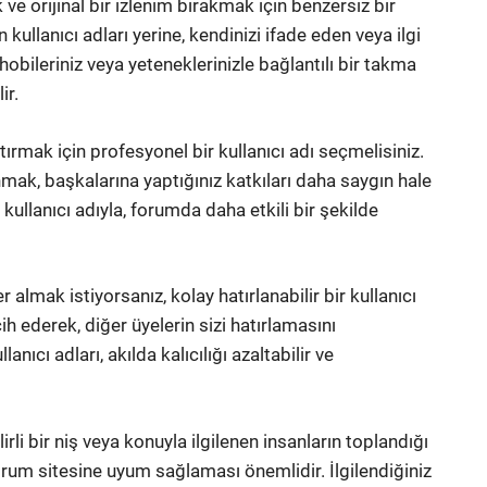
ve orijinal bir izlenim bırakmak için benzersiz bir
kullanıcı adları yerine, kendinizi ifade eden veya ilgi
, hobileriniz veya yeteneklerinizle bağlantılı bir takma
ir.
rtırmak için profesyonel bir kullanıcı adı seçmelisiniz.
anmak, başkalarına yaptığınız katkıları daha saygın hale
 kullanıcı adıyla, forumda daha etkili bir şekilde
r almak istiyorsanız, kolay hatırlanabilir bir kullanıcı
h ederek, diğer üyelerin sizi hatırlamasını
anıcı adları, akılda kalıcılığı azaltabilir ve
rli bir niş veya konuyla ilgilenen insanların toplandığı
 forum sitesine uyum sağlaması önemlidir. İlgilendiğiniz