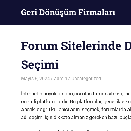
Skip
Geri Dönüşüm Firmaları
to
content
Geri
Dönüşüm
Firmaları
Forum Sitelerinde 
Seçimi
Mayıs 8, 2024
admin
Uncategorized
İnternetin büyük bir parçası olan forum siteleri, in
önemli platformlardır. Bu platformlar, genellikle kull
Ancak, doğru kullanıcı adını seçmek, forumlarda aktif
adı seçimi için dikkate almanız gereken bazı ipuçla