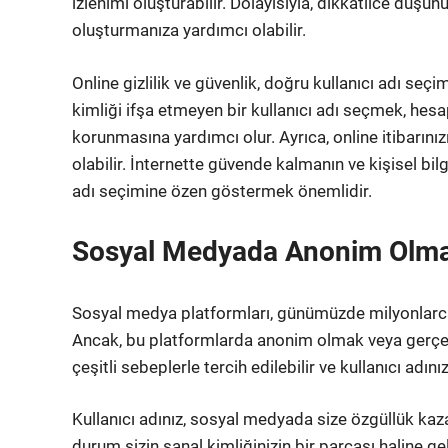
izlenimi oluşturabilir. Dolayısıyla, dikkatlice düşünü
oluşturmanıza yardımcı olabilir.
Online gizlilik ve güvenlik, doğru kullanıcı adı seçi
kimliği ifşa etmeyen bir kullanıcı adı seçmek, hesap
korunmasına yardımcı olur. Ayrıca, online itibarınız
olabilir. İnternette güvende kalmanın ve kişisel bilg
adı seçimine özen göstermek önemlidir.
Sosyal Medyada Anonim Olmak:
Sosyal medya platformları, günümüzde milyonlarca 
Ancak, bu platformlarda anonim olmak veya gerçek k
çeşitli sebeplerle tercih edilebilir ve kullanıcı adın
Kullanıcı adınız, sosyal medyada size özgüllük kazand
durum sizin sanal kimliğinizin bir parçası haline ge