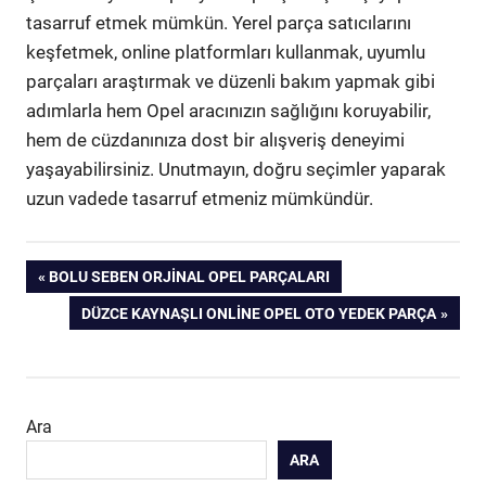
tasarruf etmek mümkün. Yerel parça satıcılarını
keşfetmek, online platformları kullanmak, uyumlu
parçaları araştırmak ve düzenli bakım yapmak gibi
adımlarla hem Opel aracınızın sağlığını koruyabilir,
hem de cüzdanınıza dost bir alışveriş deneyimi
yaşayabilirsiniz. Unutmayın, doğru seçimler yaparak
uzun vadede tasarruf etmeniz mümkündür.
Yazı
PREVIOUS
BOLU SEBEN ORJINAL OPEL PARÇALARI
POST:
NEXT
DÜZCE KAYNAŞLI ONLINE OPEL OTO YEDEK PARÇA
gezinmesi
POST:
Ara
ARA