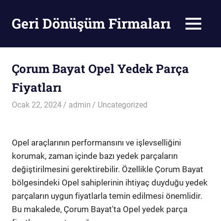
Skip
to
Geri Dönüşüm Firmaları
MENU
content
Geri
Dönüşüm
Firmaları
Çorum Bayat Opel Yedek Parça
Fiyatları
Ocak 22, 2024
admin
Uncategorized
Opel araçlarının performansını ve işlevselliğini
korumak, zaman içinde bazı yedek parçaların
değiştirilmesini gerektirebilir. Özellikle Çorum Bayat
bölgesindeki Opel sahiplerinin ihtiyaç duyduğu yedek
parçaların uygun fiyatlarla temin edilmesi önemlidir.
Bu makalede, Çorum Bayat'ta Opel yedek parça