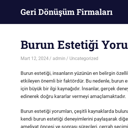
Skip
Geri Dönüşüm Firmaları
to
content
Geri
Dönüşüm
Firmaları
Burun Estetiği Yor
Mart 12, 2024
admin
Uncategorized
Burun estetiği, insanların yüzünün en belirgin özell
etkileyen önemli bir faktördür. Bu nedenle, burun e
için büyük bir ilgi kaynağıdır. İnsanlar, gerçek den
edinerek doğru kararlar vermeyi amaçlamaktadır.
Burun estetiği yorumları, çeşitli kaynaklarda buluna
kendi burun estetiği deneyimlerini paylaşarak diğe
ameliyat öncesi ve sonrası süreçleri, cerrah seçimi,