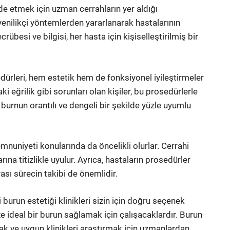
 elde etmek için uzman cerrahların yer aldığı
yenilikçi yöntemlerden yararlanarak hastalarının
rübesi ve bilgisi, her hasta için kişiselleştirilmiş bir
edürleri, hem estetik hem de fonksiyonel iyileştirmeler
ki eğrilik gibi sorunları olan kişiler, bu prosedürlerle
 burnun orantılı ve dengeli bir şekilde yüzle uyumlu
emnuniyeti konularında da öncelikli olurlar. Cerrahi
rına titizlikle uyulur. Ayrıca, hastaların prosedürler
ası sürecin takibi de önemlidir.
burun estetiği klinikleri sizin için doğru seçenek
ize ideal bir burun sağlamak için çalışacaklardır. Burun
mak ve uygun klinikleri araştırmak için uzmanlardan