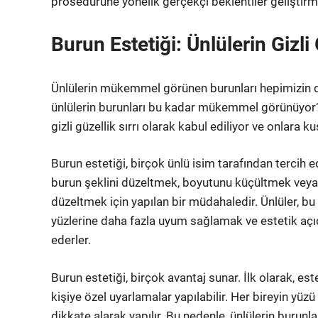
prosedürüne yönelik gerçekçi beklentiler geliştirme
Burun Estetiği: Ünlülerin Gizli 
Ünlülerin mükemmel görünen burunları hepimizin di
ünlülerin burunları bu kadar mükemmel görünüyor? C
gizli güzellik sırrı olarak kabul ediliyor ve onlara k
Burun estetiği, birçok ünlü isim tarafından tercih 
burun şeklini düzeltmek, boyutunu küçültmek veya 
düzeltmek için yapılan bir müdahaledir. Ünlüler, bu 
yüzlerine daha fazla uyum sağlamak ve estetik aç
ederler.
Burun estetiği, birçok avantaj sunar. İlk olarak, es
kişiye özel uyarlamalar yapılabilir. Her bireyin yüz
dikkate alarak yapılır. Bu nedenle, ünlülerin burunl