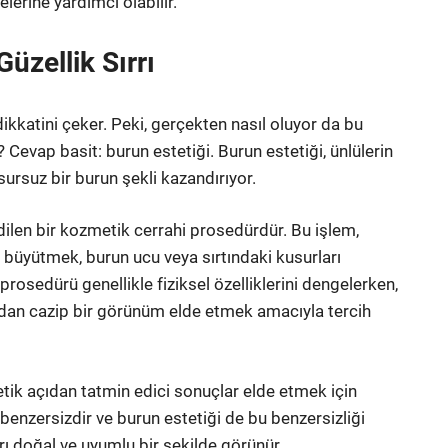
lerine yardımcı olabilir.
Güzellik Sırrı
kkatini çeker. Peki, gerçekten nasıl oluyor da bu
evap basit: burun estetiği. Burun estetiği, ünlülerin
usursuz bir burun şekli kazandırıyor.
edilen bir kozmetik cerrahi prosedürdür. Bu işlem,
büyütmek, burun ucu veya sırtındaki kusurları
prosedürü genellikle fiziksel özelliklerini dengelerken,
ıdan cazip bir görünüm elde etmek amacıyla tercih
tetik açıdan tatmin edici sonuçlar elde etmek için
ü benzersizdir ve burun estetiği de bu benzersizliği
arı doğal ve uyumlu bir şekilde görünür.