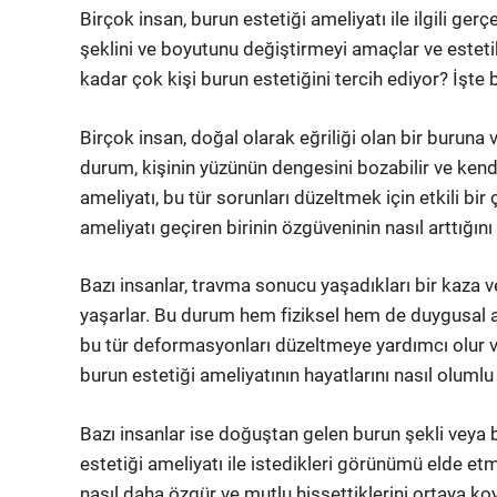
Birçok insan, burun estetiği ameliyatı ile ilgili g
şeklini ve boyutunu değiştirmeyi amaçlar ve esteti
kadar çok kişi burun estetiğini tercih ediyor? İşte
Birçok insan, doğal olarak eğriliği olan bir buruna v
durum, kişinin yüzünün dengesini bozabilir ve kendi
ameliyatı, bu tür sorunları düzeltmek için etkili bi
ameliyatı geçiren birinin özgüveninin nasıl arttığını 
Bazı insanlar, travma sonucu yaşadıkları bir kaza
yaşarlar. Bu durum hem fiziksel hem de duygusal açı
bu tür deformasyonları düzeltmeye yardımcı olur ve k
burun estetiği ameliyatının hayatlarını nasıl olumlu 
Bazı insanlar ise doğuştan gelen burun şekli veya b
estetiği ameliyatı ile istedikleri görünümü elde etme
nasıl daha özgür ve mutlu hissettiklerini ortaya koy