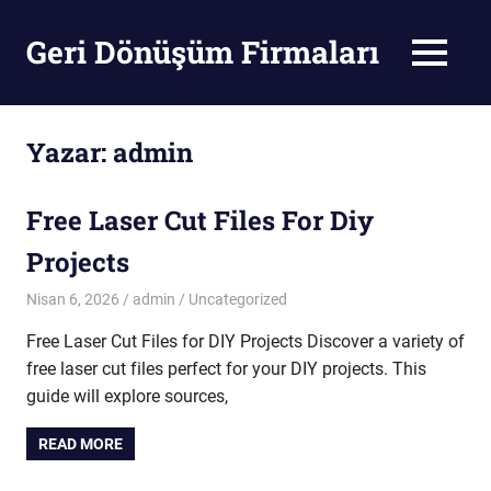
Skip
to
Geri Dönüşüm Firmaları
MENU
content
Geri
Dönüşüm
Firmaları
Yazar:
admin
Free Laser Cut Files For Diy
Projects
Nisan 6, 2026
admin
Uncategorized
Free Laser Cut Files for DIY Projects Discover a variety of
free laser cut files perfect for your DIY projects. This
guide will explore sources,
READ MORE