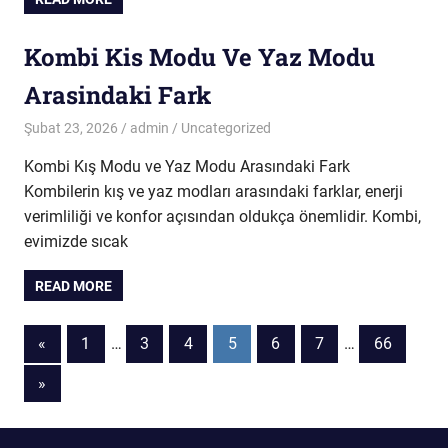
Kombi Kis Modu Ve Yaz Modu
Arasindaki Fark
Şubat 23, 2026
admin
Uncategorized
Kombi Kış Modu ve Yaz Modu Arasındaki Fark
Kombilerin kış ve yaz modları arasındaki farklar, enerji
verimliliği ve konfor açısından oldukça önemlidir. Kombi,
evimizde sıcak
READ MORE
Yazı
Previous
«
1
…
3
4
5
6
7
…
66
Posts
sayfalaması
Next
»
Posts